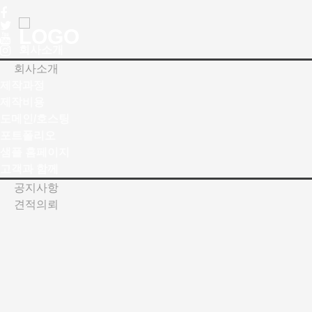
Toggle
navigation
회사소개
회사소개
제작과정
제작비용
도메인/호스팅
포트폴리오
샘플 홈페이지
고객과 함께
공지사항
견적의뢰