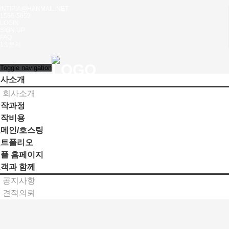
INTIPIA@HANMAIL.NET
1566-5659
LOGIN
SIGN UP
FAQ
1:1문의
Toggle navigation
회사소개
회사소개
제작과정
제작비용
메인/호스팅
포트폴리오
플 홈페이지
객과 함께
공지사항
견적의뢰